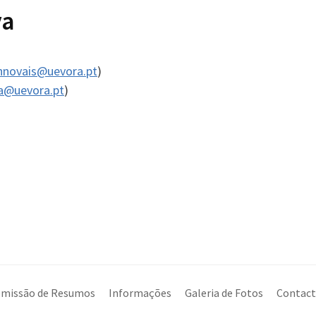
va
hnovais@uevora.pt
)
a@uevora.pt
)
missão de Resumos
Informações
Galeria de Fotos
Contact