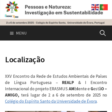
Skip
to
content
Pesquis
MENU
por:
Localização
XXV Encontro da Rede de Estudos Ambientais de Países
de Língua Portuguesa –
REALP
& I Encontro
Internacional do projeto ERASMUS
AM
b
I
ente e
G
estã
O –
AMIGO,
terá lugar de 2 a 6 de setembro de 2025 no
Colégio do Espírito Santo da Universidade de Évora
.