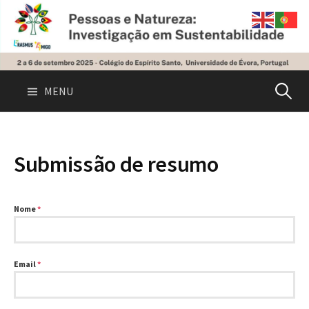
Skip
to
content
Pesquis
MENU
por:
Submissão de resumo
Nome
*
Email
*