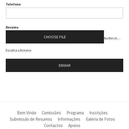
Telefone
Resumo
CHOOSE FILE
No file chosen
Escolha o ficheiro
ENVIAR
Bem Vindo
Comissões
Programa
Inscrições
Submissão de Resumos
Informações
Galeria de Fotos
Contactos
Apoios